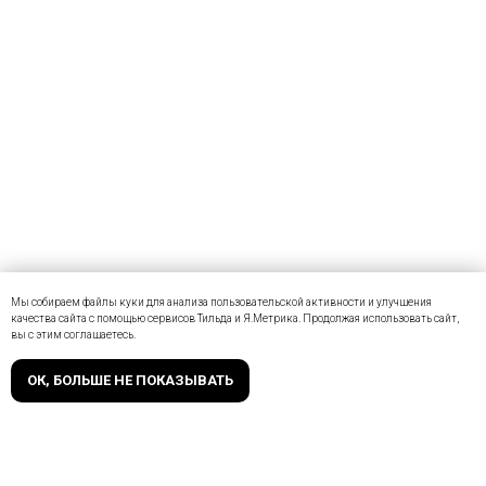
Мы собираем файлы куки для анализа пользовательской активности и улучшения
качества сайта с помощью сервисов Тильда и Я.Метрика. Продолжая использовать сайт,
вы с этим соглашаетесь.
ОК, БОЛЬШЕ НЕ ПОКАЗЫВАТЬ
Курсы по ИТ.рф ©
+7 499 653-76-01
ежедневно, c 10:00 до 20:00 по мск
support@kursy-po-it.ru
Сведения об образовательной организации