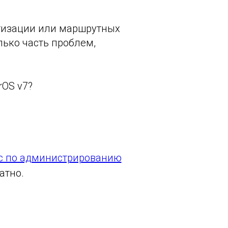
утизации или маршрутных
лько часть проблем,
rOS v7?
с по администрированию
атно.