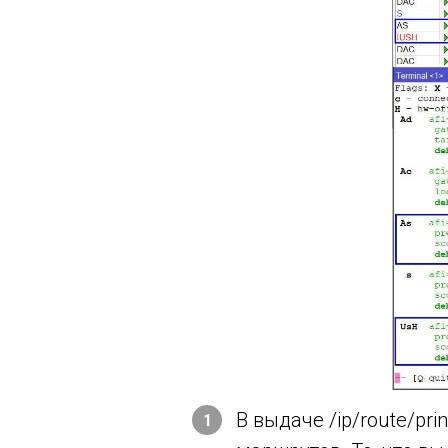
В выдаче /ip/route/pr
1