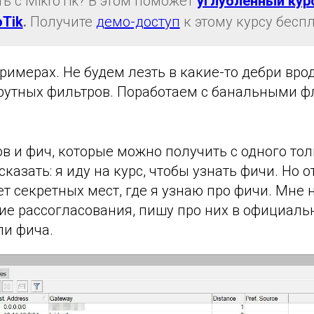
ть с MikroTik? В этом поможет
углубленный кур
oTik
.
Получите
демо-доступ
к этому курсу беспл
римерах. Не будем лезть в какие-то дебри вр
утных фильтров. Поработаем с банальными ф
ов и фич, которые можно получить с одного то
сказать: я иду на курс, чтобы узнать фичи. Но 
т секретных мест, где я узнаю про фичи. Мне н
ие рассогласования, пишу про них в официаль
ли фича.