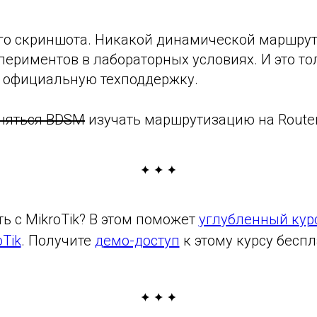
ного скриншота. Никакой динамической маршр
периментов в лабораторных условиях. И это то
в официальную техподдержку.
няться BDSM
изучать маршрутизацию на Route
ть с MikroTik? В этом поможет
углубленный кур
oTik
. Получите
демо-доступ
к этому курсу беспл