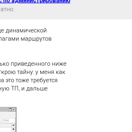
с по администрированию
атно.
оде динамической
лагами маршрутов
лько приведенного ниже
открою тайну: у меня как
а это тоже требуется
ную ТП, и дальше