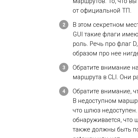
маршрутов. То, что вы
от официальной ТП.
В этом секретном мест
2
GUI такие флаги имеют
роль. Речь про флаг D
образом про нее нигде
Обратите внимание на
3
маршрута в CLI. Они р
Обратите внимание, 
4
В недоступном маршру
что шлюз недоступен.
обнаруживается, что 
также должны быть по