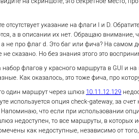
 видите на скриншоте, это секретное место, про
е отсутствует указание на флаги I и D. Обратит
ся, а в описании их нет. Обращаю внимание, ч
, а не про флаг d. Это баг или фича? На самом 
 не сказано. Но без знания этого это восприни
 набор флагов у красного маршрута в GUI и на 
азные. Как оказалось, это тоже фича, про котор
что один маршрут через шлюз
10.11.12.129
недос
те используется опция check-gateway, за счет
 Напоминаю, что если при использовании опци
шлюз недоступен, то все маршруты, в которых и
мечены как недоступные, независимо от того, 